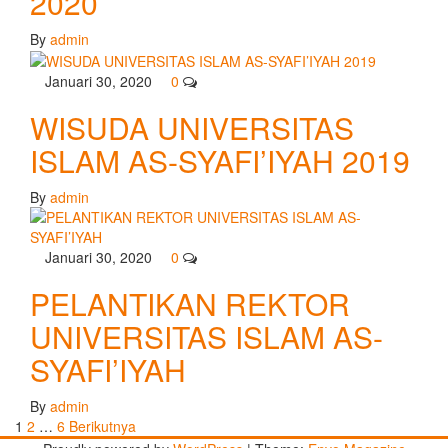
2020
By
admin
Januari 30, 2020
0
WISUDA UNIVERSITAS
ISLAM AS-SYAFI’IYAH 2019
By
admin
Januari 30, 2020
0
PELANTIKAN REKTOR
UNIVERSITAS ISLAM AS-
SYAFI’IYAH
By
admin
Paginasi
1
2
…
6
Berikutnya