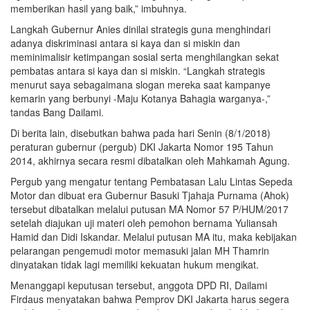
memberikan hasil yang baik,” imbuhnya.
Langkah Gubernur Anies dinilai strategis guna menghindari
adanya diskriminasi antara si kaya dan si miskin dan
meminimalisir ketimpangan sosial serta menghilangkan sekat
pembatas antara si kaya dan si miskin. “Langkah strategis
menurut saya sebagaimana slogan mereka saat kampanye
kemarin yang berbunyi -Maju Kotanya Bahagia warganya-,”
tandas Bang Dailami.
Di berita lain, disebutkan bahwa pada hari Senin (8/1/2018)
peraturan gubernur (pergub) DKI Jakarta Nomor 195 Tahun
2014, akhirnya secara resmi dibatalkan oleh Mahkamah Agung.
Pergub yang mengatur tentang Pembatasan Lalu Lintas Sepeda
Motor dan dibuat era Gubernur Basuki Tjahaja Purnama (Ahok)
tersebut dibatalkan melalui putusan MA Nomor 57 P/HUM/2017
setelah diajukan uji materi oleh pemohon bernama Yuliansah
Hamid dan Didi Iskandar. Melalui putusan MA itu, maka kebijakan
pelarangan pengemudi motor memasuki jalan MH Thamrin
dinyatakan tidak lagi memiliki kekuatan hukum mengikat.
Menanggapi keputusan tersebut, anggota DPD RI, Dailami
Firdaus menyatakan bahwa Pemprov DKI Jakarta harus segera