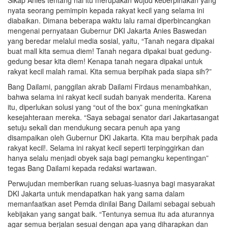
Sikap Anies tentang hal itu merupakan wujud keberpihakan yang
nyata seorang pemimpin kepada rakyat kecil yang selama ini
diabaikan. Dimana beberapa waktu lalu ramai diperbincangkan
mengenai pernyataan Gubernur DKI Jakarta Anies Baswedan
yang beredar melalui media sosial, yaitu, “Tanah negara dipakai
buat mall kita semua diem! Tanah negara dipakai buat gedung-
gedung besar kita diem! Kenapa tanah negara dipakai untuk
rakyat kecil malah ramai. Kita semua berpihak pada siapa sih?”
Bang Dailami, panggilan akrab Dailami Firdaus menambahkan,
bahwa selama ini rakyat kecil sudah banyak menderita. Karena
itu, diperlukan solusi yang “out of the box” guna meningkatkan
kesejahteraan mereka. “Saya sebagai senator dari Jakartasangat
setuju sekali dan mendukung secara penuh apa yang
disampaikan oleh Gubernur DKI Jakarta. Kita mau berpihak pada
rakyat kecil!. Selama ini rakyat kecil seperti terpinggirkan dan
hanya selalu menjadi obyek saja bagi pemangku kepentingan”
tegas Bang Dailami kepada redaksi wartawan.
Perwujudan memberikan ruang seluas-luasnya bagi masyarakat
DKI Jakarta untuk mendapatkan hak yang sama dalam
memanfaatkan aset Pemda dinilai Bang Dailami sebagai sebuah
kebijakan yang sangat baik. “Tentunya semua itu ada aturannya
agar semua berjalan sesuai dengan apa yang diharapkan dan