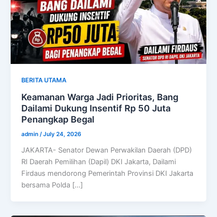
BERITA UTAMA
Keamanan Warga Jadi Prioritas, Bang
Dailami Dukung Insentif Rp 50 Juta
Penangkap Begal
admin
/
July 24, 2026
JAKARTA- Senator Dewan Perwakilan Daerah (DPD)
RI Daerah Pemilihan (Dapil) DKI Jakarta, Dailami
Firdaus mendorong Pemerintah Provinsi DKI Jakarta
bersama Polda […]