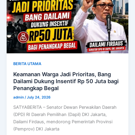
BERITA UTAMA
Keamanan Warga Jadi Prioritas, Bang
Dailami Dukung Insentif Rp 50 Juta bagi
Penangkap Begal
admin
/
July 24, 2026
SATYABERITA – Senator Dewan Perwakilan Daerah
(DPD) RI Daerah Pemilihan (Dapil) DKI Jakarta,
Dailami Firdaus, mendorong Pemerintah Provinsi
(Pemprov) DKI Jakarta